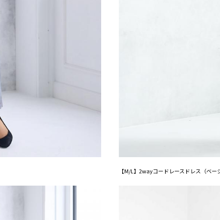
【M/L】2wayコードレースドレス（ベー