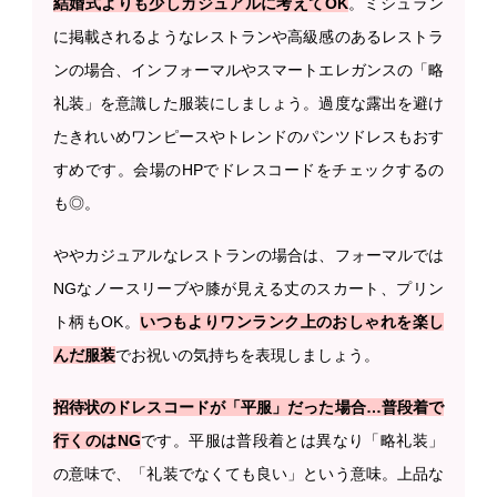
結婚式よりも少しカジュアルに考えてOK
。ミシュラン
に掲載されるようなレストランや高級感のあるレストラ
ンの場合、インフォーマルやスマートエレガンスの「略
礼装」を意識した服装にしましょう。過度な露出を避け
たきれいめワンピースやトレンドのパンツドレスもおす
すめです。会場のHPでドレスコードをチェックするの
も◎。
ややカジュアルなレストランの場合は、フォーマルでは
NGなノースリーブや膝が見える丈のスカート、プリン
ト柄もOK。
いつもよりワンランク上のおしゃれを楽し
んだ服装
でお祝いの気持ちを表現しましょう。
招待状のドレスコードが「平服」だった場合…普段着で
行くのはNG
です。平服は普段着とは異なり「略礼装」
の意味で、「礼装でなくても良い」という意味。上品な