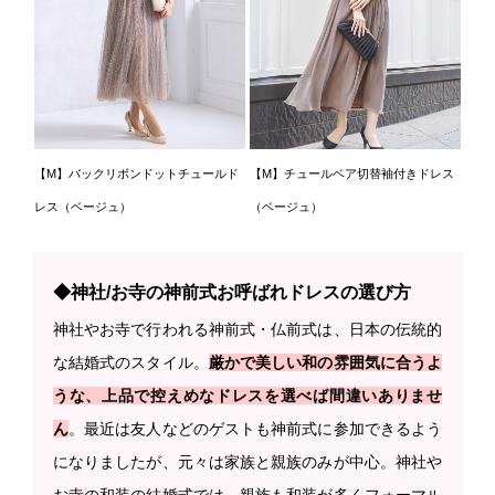
【M】バックリボンドットチュールド
【M】チュールベア切替袖付きドレス
レス（ベージュ）
（ベージュ）
◆神社/お寺の神前式お呼ばれドレスの選び方
神社やお寺で行われる神前式・仏前式は、日本の伝統的
な結婚式のスタイル。
厳かで美しい和の雰囲気に合うよ
うな、上品で控えめなドレスを選べば間違いありませ
ん
。最近は友人などのゲストも神前式に参加できるよう
になりましたが、元々は家族と親族のみが中心。神社や
お寺の和装の結婚式では、親族も和装が多くフォーマル