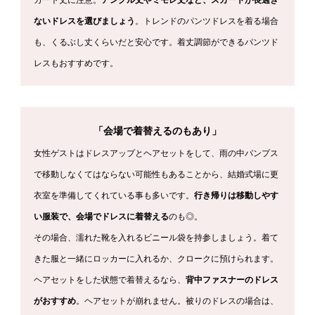
カート丈に注意。
アンクル丈やミモレ丈など、スカートが長過ぎ
ないドレスを選びましょう
。トレンドのパンツドレスを着る場合
も、くるぶし丈くらいだと安心です。着丈調節ができるパンツド
レスもおすすめです。
「会場で着替えるのもあり」
女性ゲストはドレスアップとヘアセットをして、雨の中パンプス
で移動しなくてはならない可能性もあることから、結婚式場に更
衣室を準備してくれている事も多いです。
行き帰りは移動しやす
い服装で、会場でドレスに着替える
のも◎。
その場合、濡れた靴を入れるビニール袋を持参しましょう。着て
きた服と一緒にロッカーに入れるか、クロークに預けられます。
ヘアセットをした状態で着替えるなら、
背中ファスナーのドレス
がおすすめ
。ヘアセットが崩れません。被りのドレスの場合は、