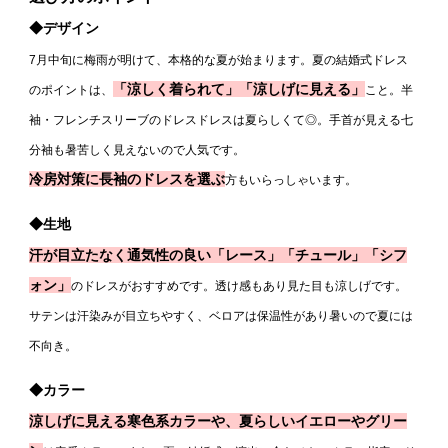
◆デザイン
7
月中旬に梅雨が明けて、本格的な夏が始まります。夏の結婚式ドレス
「涼しく着られて」「涼しげに見える」
のポイントは、
こと。半
袖・フレンチスリーブのドレスドレスは夏らしくて◎。手首が見える七
分袖も暑苦しく見えないので人気です。
冷房対策に長袖のドレスを選ぶ
方もいらっしゃいます。
◆生地
汗が目立たなく通気性の良い「レース」「チュール」「シフ
ォン」
のドレスがおすすめです。透け感もあり見た目も涼しげです。
サテンは汗染みが目立ちやすく、ベロアは保温性があり暑いので夏には
不向き。
◆カラー
涼しげに見える寒色系カラーや、夏らしいイエローやグリー