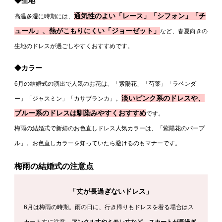
◆生地
通気性のよい「レース」「シフォン」「チ
高温多湿に時期には、
ュール」、熱がこもりにくい「ジョーゼット」
など、春夏向きの
生地のドレスが過ごしやすくおすすめです。
◆カラー
6
月の結婚式の演出で人気のお花は、「紫陽花」「芍薬」「ラベンダ
淡いピンク系のドレスや、
ー」「ジャスミン」「カサブランカ」。
ブルー系のドレスは馴染みやすくおすすめ
です。
梅雨の結婚式で新婦のお色直しドレス人気カラーは、「紫陽花のパープ
ル」。お色直しカラーを知っていたら避けるのもマナーです。
梅雨の結婚式の注意点
「丈が長過ぎないドレス」
6
月は梅雨の時期。雨の日に、行き帰りもドレスを着る場合はス